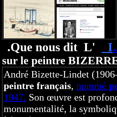
.Que nous dit L'
I
.
sur le peintre BIZER
André Bizette-Lindet (1906
peintre français
,
nommé
p
1947.
Son œuvre est profon
monumentalité, la symboliqu