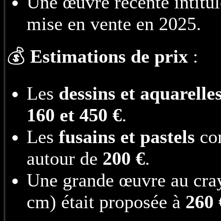
Une œuvre récente intitu
mise en vente en 2025.
💰
Estimations de prix
:
Les
dessins et aquarelle
160 et 450 €
.
Les
fusains et pastels
c
autour de
200 €
.
Une grande œuvre au cray
cm) était proposée à
260 