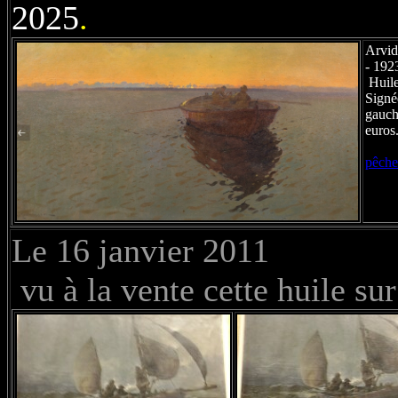
2025
.
Arvi
- 192
Huile 
Signé
gauch
euros
pêche
Le 16 janvier 2011
vu à la vente cette huile su