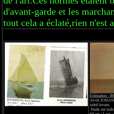
de l'art.Ces normes étaient 
d'avant-garde et les marchan
tout cela a éclaté,rien n'est 
Estimation : 80
Arvid JOHANS
soleil levant.
Huile sur toile
60 cm ; Larg. 