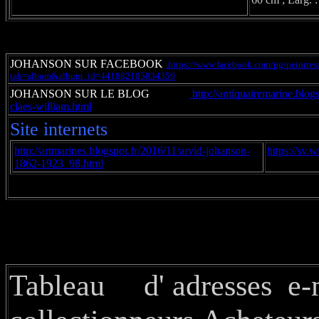
JOHANSON SUR FACEBOOK
https://www.facebook.com/pg/peintreso
tab=album&album_id=441882105834359
JOHANSON SUR LE BLOG
http://antiquairemarine.blog
claes-william.html
Site internets
http://artmarines.blogspot.fr/2016/11/arvid-johanson-
https://sv.
1862-1923_98.html
Tableau d' adresses e-