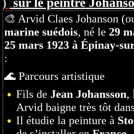
sur le peintre Johan
)
🎨 Arvid Claes Johanson (o
marine suédois
, né le
29 m
25 mars 1923 à Épinay-sur
:
🌊 Parcours artistique
Fils de
Jean Johansson
,
Arvid baigne très tôt dan
Il étudie la peinture à
St
de s’installer en
France
.