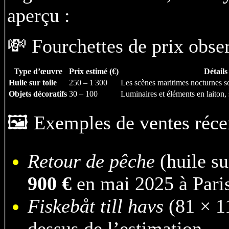
aperçu :
💸 Fourchettes de prix obse
Type d’œuvre
Prix estimé (€)
Détails
Huile sur toile
250 – 1 300
Les scènes maritimes nocturnes so
Objets décoratifs
30 – 100
Luminaires et éléments en laiton
🖼️ Exemples de ventes réce
Retour de pêche
(huile su
900 €
en mai 2025 à Pari
Fiskebåt till havs
(81 × 1
dessus de l’estimation