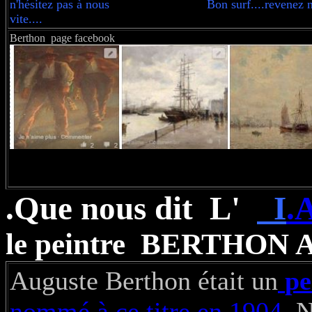
n'hésitez pas à nous Bon surf....revenez n
vite....
Berthon page facebook
.Que nous dit L'
I
.
le peintre BERTHON A
Auguste Berthon était un
pe
nommé à ce titre en 1904.
Né