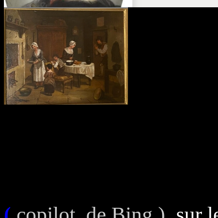
(
copilot. de Bing )
sur l