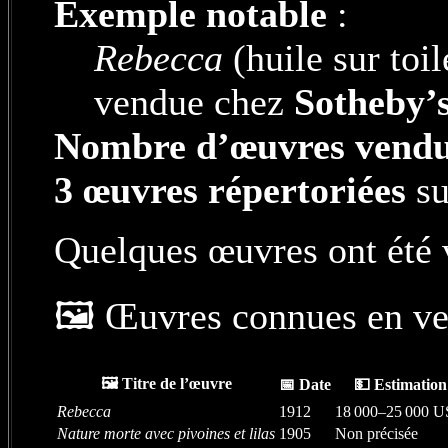
Exemple notable
:
Rebecca
(huile sur toi
vendue chez
Sotheby’
Nombre d’œuvres vend
3 œuvres répertoriées
su
Quelques œuvres ont été 
🖼️ Œuvres connues en ve
🖼️ Titre de l’œuvre
📅 Date
💵 Estimation
Rebecca
1912
18 000–25 000 
Nature morte avec pivoines et lilas
1905
Non précisée