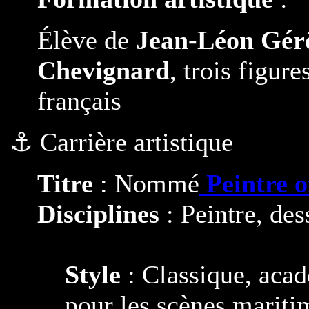
Élève de
Jean-Léon Gé
Chevignard
, trois figu
français
⚓ Carrière artistique
Titre
: Nommé
Peintre o
Disciplines
: Peintre, des
Style
: Classique, acad
pour les scènes maritim