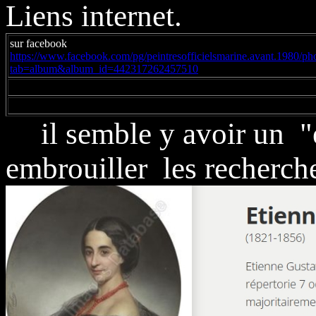
Liens internet.
sur facebook
https://www.facebook.com/pg/peintresofficielsmarine.avant.1980/ph
tab=album&album_id=442317262457510
il semble y avoir un 
embrouiller les recherch