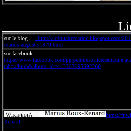
Liens inte
sur le blog .
http://antiquairemarine.blogspot.com/201
marius-auguste-1870.html
sur facebook.
https://www.facebook.com/pg/peintresofficielsmarine.av
tab=album&album_id=443303095692260
https://fr
Renard